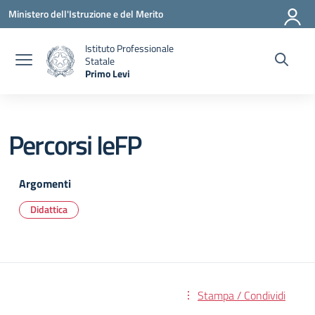
Vai ai contenuti
Vai al menu di navigazione
Vai al footer
Ministero dell'Istruzione e del Merito
Istituto Professionale
Statale
Primo Levi
— Visita la pagina iniziale della scuola
Percorsi IeFP
Argomenti
Didattica
Stampa / Condividi