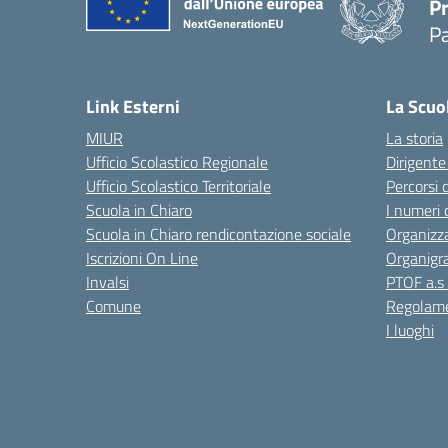
P
P
Link Esterni
La Scuo
MIUR
La storia
Ufficio Scolastico Regionale
Dirigente
Ufficio Scolastico Territoriale
Percorsi 
Scuola in Chiaro
I numeri 
Scuola in Chiaro rendicontazione sociale
Organizz
Iscrizioni On Line
Organig
Invalsi
PTOF a.s
Comune
Regolame
I luoghi