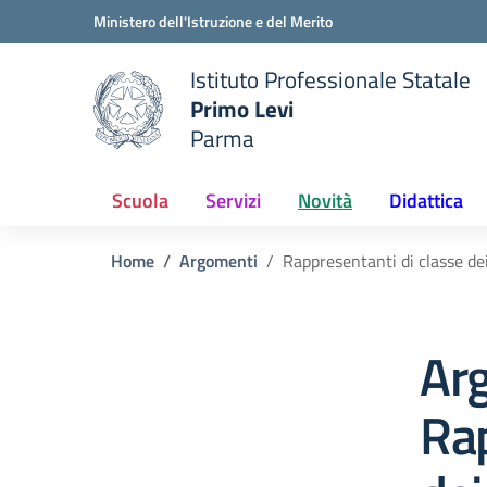
Vai ai contenuti
Vai al menu di navigazione
Vai al footer
Ministero dell'Istruzione e del Merito
Istituto Professionale Statale
Primo Levi
Parma
 della scuola
— Visita la pagina iniziale del
Scuola
Servizi
Novità
Didattica
Home
Argomenti
Rappresentanti di classe dei
Ar
Rap