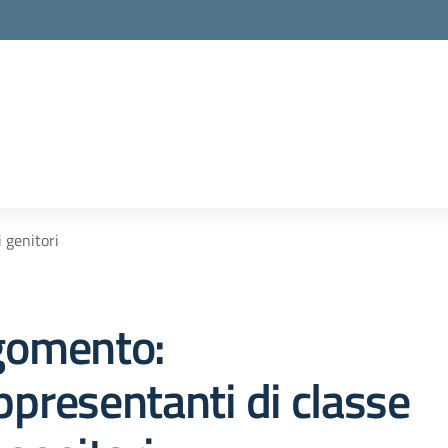
la scuola
 genitori
gomento:
presentanti di classe