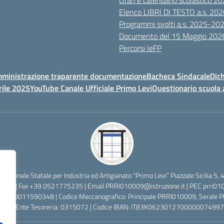
Orari e calendario scolastico 
Elenco LIBRI DI TESTO a.s. 20
Programmi svolti a.s. 2025-20
Documento del 15 Maggio 202
Percorsi IeFP
ministrazione traparente documentazione
Bacheca Sindacale
Dich
rile 2025
YouTube Canale Ufficiale Primo Levi
Questionario scuola 
ofessionale Statale per Industria ed Artigianato “Primo Levi” Piazzale Sicilia
2638 | Fax +39 0521775235 | Email
PRRI010009@istruzione.it
| PEC
prri01
cale: 80011590348 | Codice Meccanografico: Principale PRRI010009, Serale
 Codice Ente Tesoreria: 0315072 | Codice IBAN: IT83K0623012700000074997