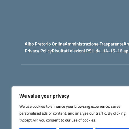
Albo Pretorio Online
Amministrazione Trasparente
Am
Privacy Policy
Risultati elezioni RSU del 14-15-16 ap
We value your privacy
IPSIA - Istituto Pr
We use cookies to enhance your browsing experience, serve
Telefono +39 052127
personalised ads or content, and analyse our traffic. By clicking
Codice Fis
Codice Univoco di Fatturazione: UFW76E |
"Accept All", you consent to our use of cookies.