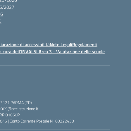
2025-2026
26/2027
26
6
iarazione di accessibilità
Note Legali
Regolamenti
a cura dell'INVALSI Area 3 - Valutazione delle scuole
 5, 43121 PARMA (PR)
0009@pec.istruzione.it
 PRRI01050P
045 | Conto Corrente Postale N.: 00222430