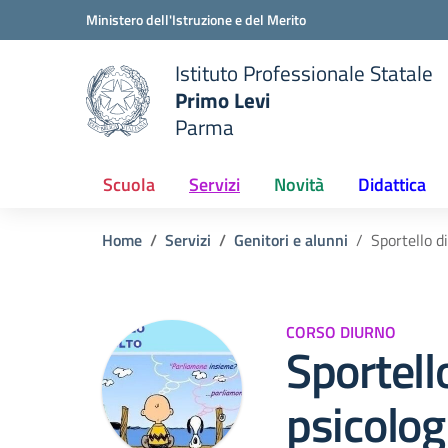
Vai ai contenuti
Vai al menu di navigazione
Vai al footer
Ministero dell'Istruzione e del Merito
Istituto Professionale Statale
Primo Levi
Parma
 della scuola
— Visita la pagina iniziale del
Scuola
Servizi
Novità
Didattica
Home
Servizi
Genitori e alunni
Sportello d
CORSO DIURNO
Sportell
psicolog