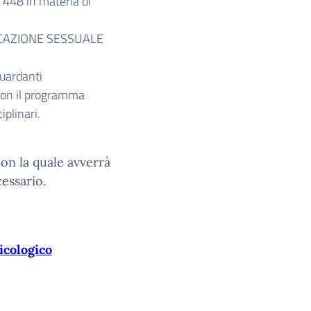
. 448 in materia di
EDUCAZIONE SESSUALE
guardanti
 con il programma
iplinari.
con la quale avverrà
cessario.
icologico