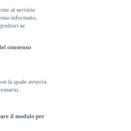
nte al servizio
enso informato,
genitori se
del consenso
con la quale avverrà
cessario.
care il modulo per