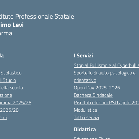
tituto Professionale Statale
rimo Levi
arma
la
I Servizi
Stop al Bullismo e al Cyberbull
 Scolastico
Sportello di aiuto psicologico e
di Studio
orientativo
della scuola
Open Day 2025-2026
azione
Bacheca Sindacale
ramma 2025/26
Risultati elezioni RSU aprile 20
 2025/28
Modulistica
nti
Tutti i servizi
Didattica
Educazione Civica