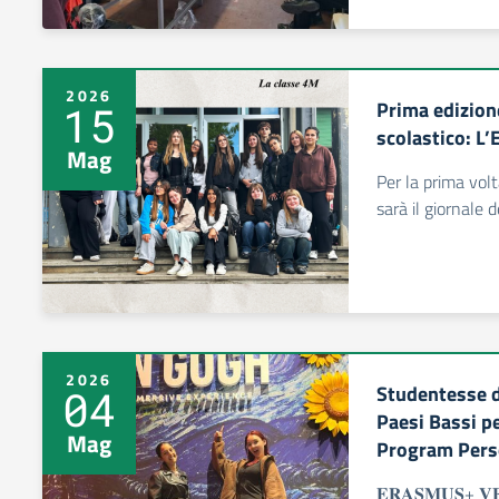
2026
Prima edizion
15
scolastico: L’
Mag
Per la prima volt
sarà il giornale 
2026
Studentesse d
04
Paesi Bassi pe
Mag
Program Perso
𝐄𝐑𝐀𝐒𝐌𝐔𝐒+ 𝐕