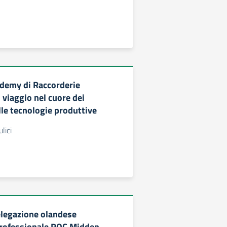
cademy di Raccorderie
 viaggio nel cuore dei
lle tecnologie produttive
lici
delegazione olandese
 professionale ROC Midden