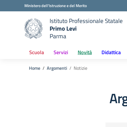
Vai ai contenuti
Vai al menu di navigazione
Vai al footer
Ministero dell'Istruzione e del Merito
Istituto Professionale Statale
Primo Levi
Parma
 della scuola
— Visita la pagina iniziale del
Scuola
Servizi
Novità
Didattica
Home
Argomenti
Notizie
Arg