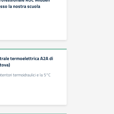
sso la nostra scuola
ntrale termoelettrica A2A di
tova)
entori termoidraulici e la 5°C