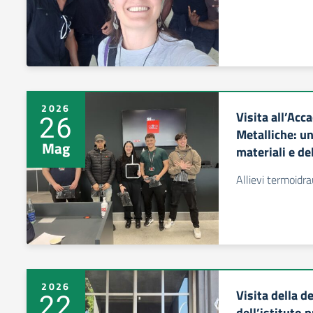
2026
Visita all’Ac
26
Metalliche: un
Mag
materiali e de
Allievi termoidrau
2026
Visita della 
22
dell’istituto