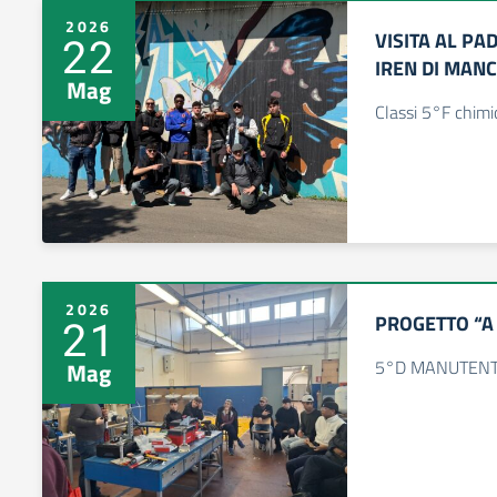
2026
VISITA AL PA
22
IREN DI MANC
Mag
Classi 5°F chimi
2026
PROGETTO “A s
21
5°D MANUTENT
Mag