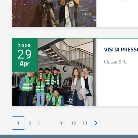
2026
VISITA PRESS
29
Classe 5°C
Apr
1
2
3
…
11
12
13
Pagina successiva