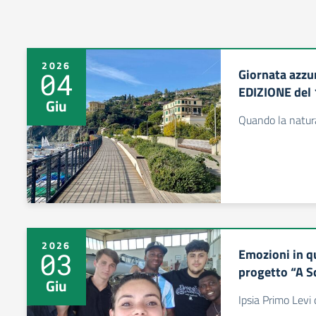
2026
Giornata azzu
04
EDIZIONE del
Giu
Quando la natura
2026
Emozioni in q
03
progetto “A S
Giu
Ipsia Primo Levi