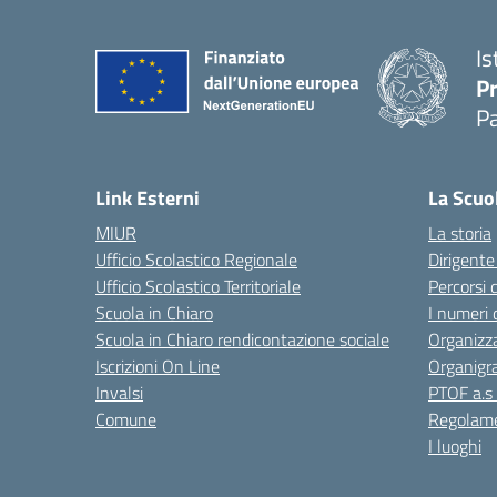
Is
P
P
Link Esterni
La Scuo
MIUR
La storia
Ufficio Scolastico Regionale
Dirigente
Ufficio Scolastico Territoriale
Percorsi 
Scuola in Chiaro
I numeri 
Scuola in Chiaro rendicontazione sociale
Organizz
Iscrizioni On Line
Organig
Invalsi
PTOF a.s
Comune
Regolame
I luoghi