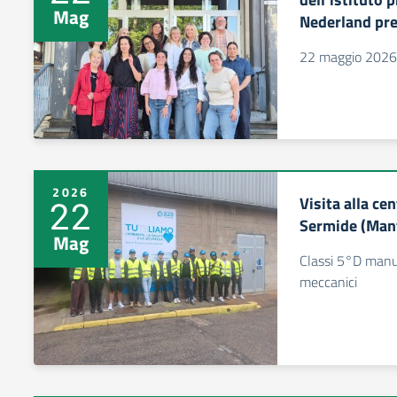
Mag
Nederland pre
22 maggio 2026
2026
Visita alla ce
22
Sermide (Man
Mag
Classi 5°D manut
meccanici