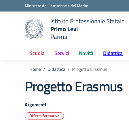
Vai ai contenuti
Vai al menu di navigazione
Vai al footer
Ministero dell'Istruzione e del Merito
Istituto Professionale Statale
Primo Levi
Parma
 della scuola
— Visita la pagina iniziale del
Scuola
Servizi
Novità
Didattica
Home
Didattica
Progetto Erasmus
Progetto Erasmus
Argomenti
Offerta formativa