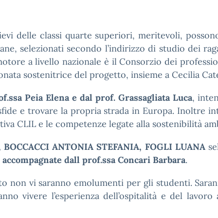
llievi delle classi quarte superiori, meritevoli, poss
ane, selezionati secondo l’indirizzo di studio dei ra
otore a livello nazionale è il Consorzio dei professio
nata sostenitrice del progetto, insieme a Cecilia Cate
f.ssa Peia Elena e dal prof. Grassagliata Luca
, inte
fide e trovare la propria strada in Europa. Inoltre in
iva CLIL e le competenze legate alla sostenibilità amb
BOCCACCI ANTONIA STEFANIA, FOGLI LUANA
se
a
accompagnate dall prof.ssa Concari Barbara
.
nto non vi saranno emolumenti per gli studenti. Sara
anno vivere l’esperienza dell’ospitalità e del lavo