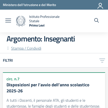
Vai ai contenuti
Vai al menu di navigazione
Vai al footer
Ministero dell'Istruzione e del Merito
Istituto Professionale
Statale
Primo Levi
— Visita la pagina iniziale della scuola
Argomento: Insegnanti
Stampa / Condividi
FILTRI
circ. n.7
Disposizioni per l’avvio dell’anno scolastico
2025-26
A tutti i Docenti, il personale ATA, gli studenti e le
studentesse, le famiglie degli studenti e delle studentesse.