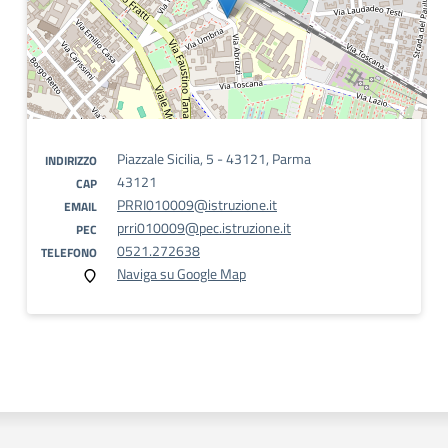
Piazzale Sicilia, 5 - 43121, Parma
INDIRIZZO
43121
CAP
PRRI010009@istruzione.it
EMAIL
prri010009@pec.istruzione.it
PEC
0521.272638
TELEFONO
Naviga su Google Map