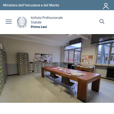
Vai ai contenuti
Vai al menu di navigazione
Vai al footer
Ministero dell'Istruzione e del Merito
Istituto Professionale
Statale
Primo Levi
— Visita la pagina iniziale della scuola