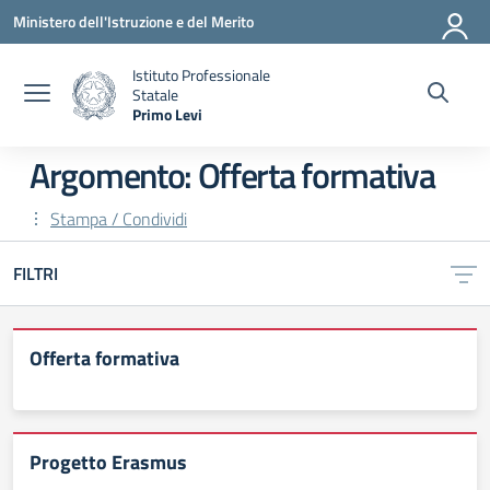
Vai ai contenuti
Vai al menu di navigazione
Vai al footer
Ministero dell'Istruzione e del Merito
Istituto Professionale
Statale
Primo Levi
— Visita la pagina iniziale della scuola
Argomento: Offerta formativa
Stampa / Condividi
FILTRI
Offerta formativa
Progetto Erasmus