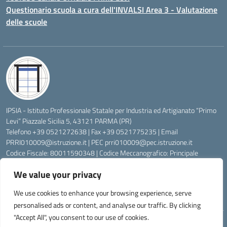
Questionario scuola a cura dell'INVALSI Area 3 - Valutazione
delle scuole
IPSIA - Istituto Professionale Statale per Industria ed Artigianato “Primo
Levi” Piazzale Sicilia 5, 43121 PARMA (PR)
Telefono +39 0521272638 | Fax +39 0521775235 | Email
PRRI010009@istruzione.it
| PEC
prri010009@pec.istruzione.it
Codice Fiscale: 80011590348 | Codice Meccanografico: Principale
PRRI010009, Serale PRRI01050P
We value your privacy
Codice Univoco di Fatturazione: UFW76E | Codice Ente Tesoreria:
0315072 | Codice IBAN: IT83K0623012700000074997045 | Conto
We use cookies to enhance your browsing experience, serve
Corrente Postale N.: 00222430
personalised ads or content, and analyse our traffic. By clicking
"Accept All", you consent to our use of cookies.
Idea e progetto di Designers Italia