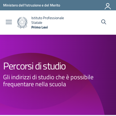
Vai ai contenuti
Vai al menu di navigazione
Vai al footer
Ministero dell'Istruzione e del Merito
Istituto Professionale
Statale
Primo Levi
— Visita la pagina iniziale della scuola
Percorsi di studio
Gli indirizzi di studio che è possibile
frequentare nella scuola