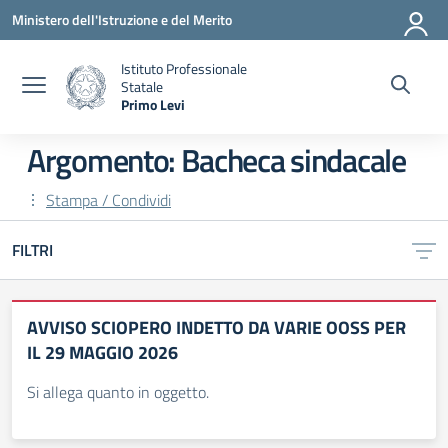
Vai ai contenuti
Vai al menu di navigazione
Vai al footer
Ministero dell'Istruzione e del Merito
Istituto Professionale
Statale
Primo Levi
— Visita la pagina iniziale della scuola
Argomento: Bacheca sindacale
Stampa / Condividi
FILTRI
AVVISO SCIOPERO INDETTO DA VARIE OOSS PER
IL 29 MAGGIO 2026
Si allega quanto in oggetto.