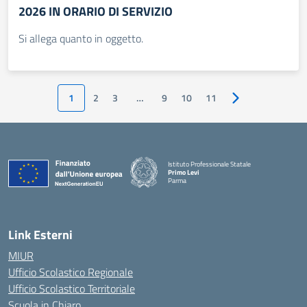
2026 IN ORARIO DI SERVIZIO
Si allega quanto in oggetto.
1
2
3
…
9
10
11
Pagina successiv
Istituto Professionale Statale
Primo Levi
Parma
Link Esterni
MIUR
Ufficio Scolastico Regionale
Ufficio Scolastico Territoriale
Scuola in Chiaro