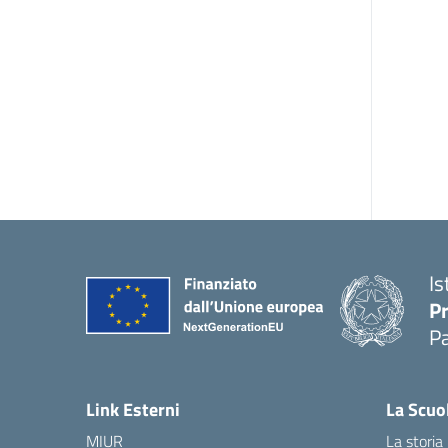
Is
P
P
Link Esterni
La Scuo
MIUR
La storia