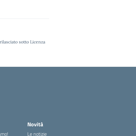
rilasciato sotto Licenza
Novità
ismo!
Le notizie