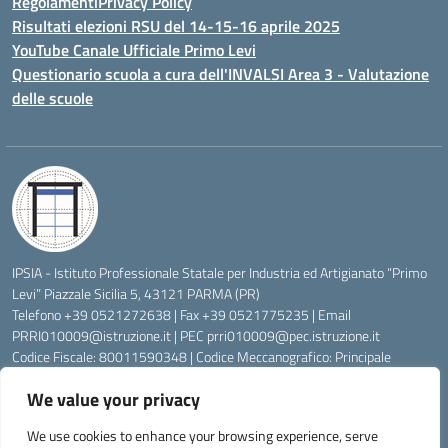
Regolamenti
Privacy Policy
Risultati elezioni RSU del 14-15-16 aprile 2025
YouTube Canale Ufficiale Primo Levi
Questionario scuola a cura dell'INVALSI Area 3 - Valutazione
delle scuole
IPSIA - Istituto Professionale Statale per Industria ed Artigianato “Primo
Levi” Piazzale Sicilia 5, 43121 PARMA (PR)
Telefono +39 0521272638 | Fax +39 0521775235 | Email
PRRI010009@istruzione.it
| PEC
prri010009@pec.istruzione.it
Codice Fiscale: 80011590348 | Codice Meccanografico: Principale
PRRI010009, Serale PRRI01050P
We value your privacy
Codice Univoco di Fatturazione: UFW76E | Codice Ente Tesoreria:
0315072 | Codice IBAN: IT83K0623012700000074997045 | Conto
We use cookies to enhance your browsing experience, serve
Corrente Postale N.: 00222430