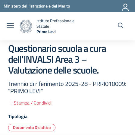
Vai ai contenuti
Vai al menu di navigazione
Vai al footer
Ministero dell'Istruzione e del Merito
Istituto Professionale
Statale
Primo Levi
— Visita la pagina iniziale della scuola
Questionario scuola a cura
dell’INVALSI Area 3 –
Valutazione delle scuole.
Triennio di riferimento 2025-28 - PRRI010009:
"PRIMO LEVI"
Stampa / Condividi
Tipologia
Documento Didattico