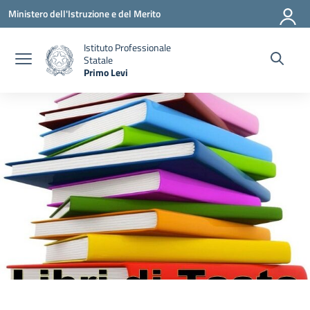
Vai ai contenuti
Vai al menu di navigazione
Vai al footer
Ministero dell'Istruzione e del Merito
Istituto Professionale
Statale
Primo Levi
— Visita la pagina iniziale della scuola