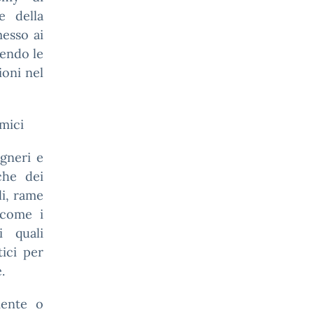
e della
messo ai
dendo le
ioni nel
rmici
egneri e
iche dei
li, rame
 come i
i quali
tici per
.
mente o