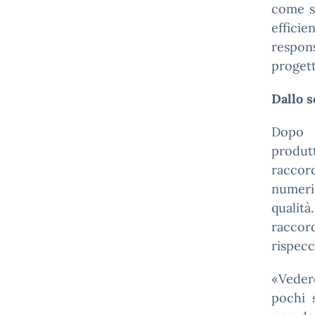
come si
effici
respon
progett
Dallo s
Dopo l
produtt
raccord
numeric
qualit
raccor
rispecc
«Veder
pochi 