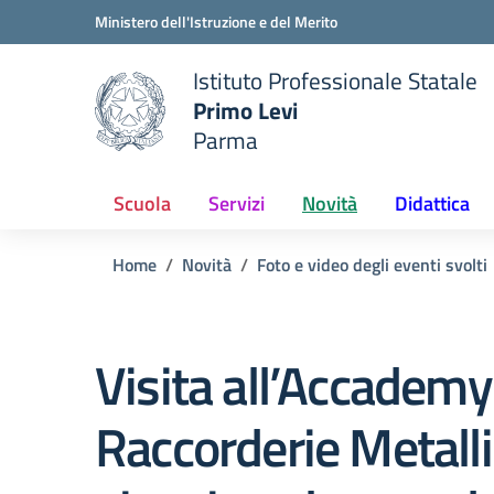
Vai ai contenuti
Vai al menu di navigazione
Vai al footer
Ministero dell'Istruzione e del Merito
Istituto Professionale Statale
Primo Levi
Parma
 della scuola
— Visita la pagina iniziale del
Scuola
Servizi
Novità
Didattica
Home
Novità
Foto e video degli eventi svolti
Visita all’Accademy
Raccorderie Metalli