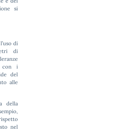
le e del
ione si
l’uso di
etri di
leranze
 con i
ide del
nto alle
a della
esempio,
rispetto
esto nel