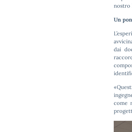
nostro 
Un pon
L’espe
avvicin
dai do
raccor
compon
identifi
«Quest
ingegne
come n
progett