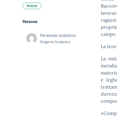
Notizie
Raccor
lavoraz
ragazzi
Persone
proprie
campo 
Personale scolastico
Dirigente Scolastico
La teor
La visi
metallu
materia
e legh
tratta
durezza
compone
«Compr