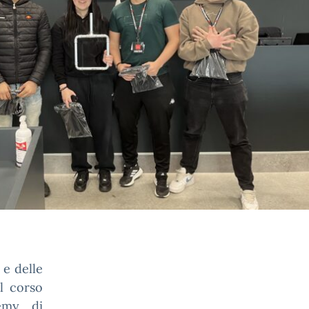
 e delle
l corso
demy di