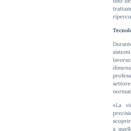
uno deg
tratta
ripercu
Tecnolo
Durante
sistem
lavora
dimen
profes
settore
normati
«La vi
precisi
scoprir
a quell