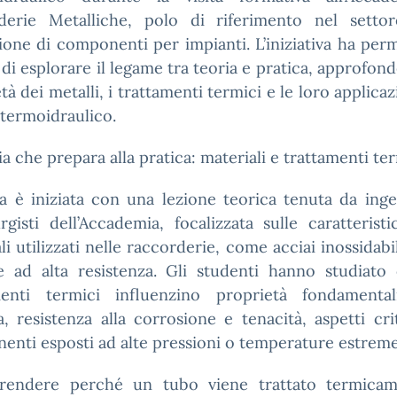
derie Metalliche, polo di riferimento nel settor
ione di componenti per impianti. L’iniziativa ha per
 di esplorare il legame tra teoria e pratica, approfon
tà dei metalli, i trattamenti termici e le loro applicaz
termoidraulico.
ia che prepara alla pratica: materiali e trattamenti te
ta è iniziata con una lezione teorica tenuta da ing
rgisti dell’Accademia, focalizzata sulle caratterist
li utilizzati nelle raccorderie, come acciai inossidabi
e ad alta resistenza. Gli studenti hanno studiato
menti termici influenzino proprietà fondamental
, resistenza alla corrosione e tenacità, aspetti cri
nti esposti ad alte pressioni o temperature estreme
endere perché un tubo viene trattato termica