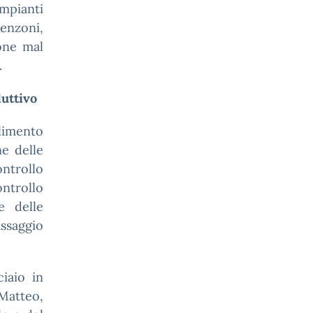
impianti
enzoni,
one mal
.
duttivo
limento
ne delle
ontrollo
ontrollo
e delle
ssaggio
iaio in
Matteo,