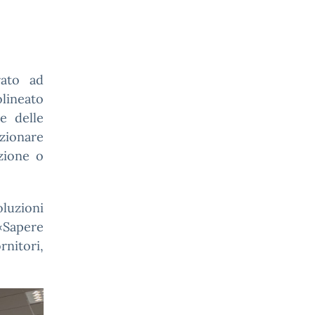
rato ad
olineato
e delle
zionare
zione o
luzioni
 «Sapere
nitori,