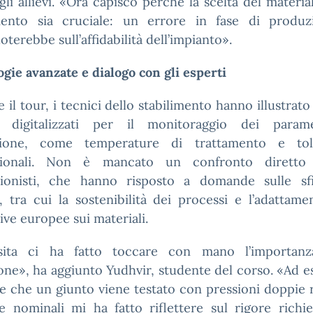
li allievi. «Ora capisco perché la scelta del materia
mento sia cruciale: un errore in fase di produz
oterebbe sull’affidabilità dell’impianto».
gie avanzate e dialogo con gli esperti
 il tour, i tecnici dello stabilimento hanno illustrato 
i digitalizzati per il monitoraggio dei param
zione, come temperature di trattamento e tol
sionali. Non è mancato un confronto diretto
sionisti, che hanno risposto a domande sulle sf
, tra cui la sostenibilità dei processi e l’adattame
ve europee sui materiali.
sita ci ha fatto toccare con mano l’importanz
one», ha aggiunto Yudhvir, studente del corso. «Ad 
e che un giunto viene testato con pressioni doppie 
e nominali mi ha fatto riflettere sul rigore richi