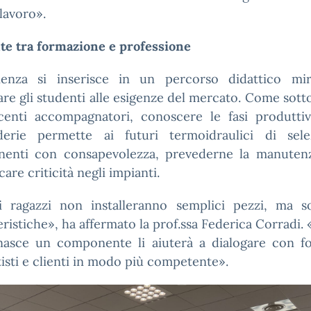
lavoro».
te tra formazione e professione
rienza si inserisce in un percorso didattico mi
are gli studenti alle esigenze del mercato. Come sott
centi accompagnatori, conoscere le fasi produttiv
derie permette ai futuri termoidraulici di sele
enti con consapevolezza, prevederne la manuten
care criticità negli impianti.
i ragazzi non installeranno semplici pezzi, ma so
ristiche», ha affermato la prof.ssa Federica Corradi.
asce un componente li aiuterà a dialogare con for
isti e clienti in modo più competente».