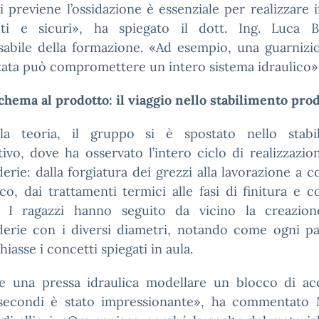
 previene l’ossidazione è essenziale per realizzare 
enti e sicuri», ha spiegato il dott. Ing. Luca B
sabile della formazione. «Ad esempio, una guarnizi
ata può compromettere un intero sistema idraulico»
chema al prodotto: il viaggio nello stabilimento pro
a teoria, il gruppo si è spostato nello stabi
ivo, dove ha osservato l’intero ciclo di realizzazio
erie: dalla forgiatura dei grezzi alla lavorazione a c
o, dai trattamenti termici alle fasi di finitura e c
à. I ragazzi hanno seguito da vicino la creazion
derie con i diversi diametri, notando come ogni pa
hiasse i concetti spiegati in aula.
e una pressa idraulica modellare un blocco di acc
secondi è stato impressionante», ha commentato 