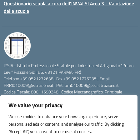
Questionario scuola a cura dell'INVALSI Area 3 - Valutazione
delle scuole
IPSIA - Istituto Professionale Statale per Industria ed Artigianato “Primo
Levi” Piazzale Sicilia 5, 43121 PARMA (PR)
Telefono +39 0521272638 | Fax +39 0521775235 | Email
PRRI010009@istruzione.it
| PEC
prri010009@pec.istruzione.it
Codice Fiscale: 80011590348 | Codice Meccanografico: Principale
PRRI010009, Serale PRRI01050P
We value your privacy
Codice Univoco di Fatturazione: UFW76E | Codice Ente Tesoreria:
0315072 | Codice IBAN: IT83K0623012700000074997045 | Conto
We use cookies to enhance your browsing experience, serve
Corrente Postale N.: 00222430
personalised ads or content, and analyse our traffic. By clicking
"Accept All", you consent to our use of cookies.
Idea e progetto di Designers Italia