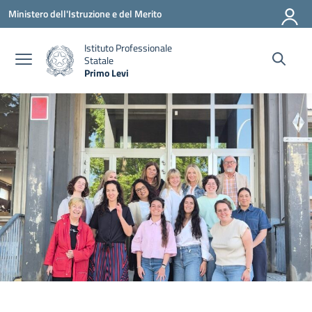
Vai ai contenuti
Vai al menu di navigazione
Vai al footer
Ministero dell'Istruzione e del Merito
Istituto Professionale
Statale
Primo Levi
— Visita la pagina iniziale della scuola