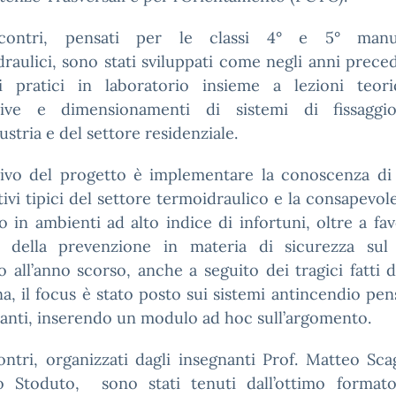
ncontri, pensati per le classi 4° e 5° manut
raulici, sono stati sviluppati come negli anni prece
zi pratici in laboratorio insieme a lezioni teor
ive e dimensionamenti di sistemi di fissaggio
dustria e del settore residenziale.
ttivo del progetto è implementare la conoscenza di 
ativi tipici del settore termoidraulico e la consapevol
o in ambienti ad alto indice di infortuni, oltre a fav
a della prevenzione in materia di sicurezza sul 
o all’anno scorso, anche a seguito dei tragici fatti 
, il focus è stato posto sui sistemi antincendio pen
ianti, inserendo un modulo ad hoc sull’argomento.
ontri, organizzati dagli insegnanti Prof. Matteo Sca
o Stoduto, sono stati tenuti dall’ottimo formato