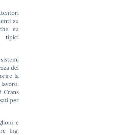
entori
denti su
iche su
 tipici
sistemi
ezza del
orire la
lavoro.
di Crans
sati per
glioni e
re Ing.