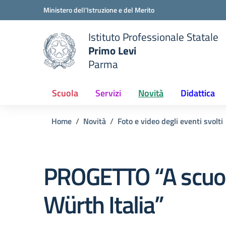
Vai ai contenuti
Vai al menu di navigazione
Vai al footer
Ministero dell'Istruzione e del Merito
Istituto Professionale Statale
Primo Levi
Parma
 della scuola
— Visita la pagina iniziale del
Scuola
Servizi
Novità
Didattica
Home
Novità
Foto e video degli eventi svolti
PROGETTO “A scuol
Würth Italia”