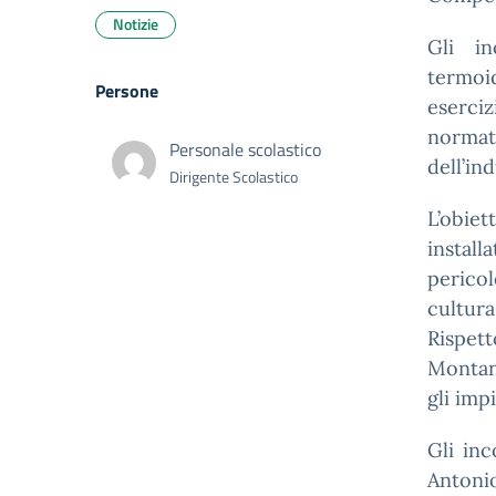
Notizie
Gli i
termoid
Persone
eserci
normat
Personale scolastico
dell’in
Dirigente Scolastico
L’obie
install
pericol
cultur
Rispett
Montana
gli imp
Gli inc
Antoni