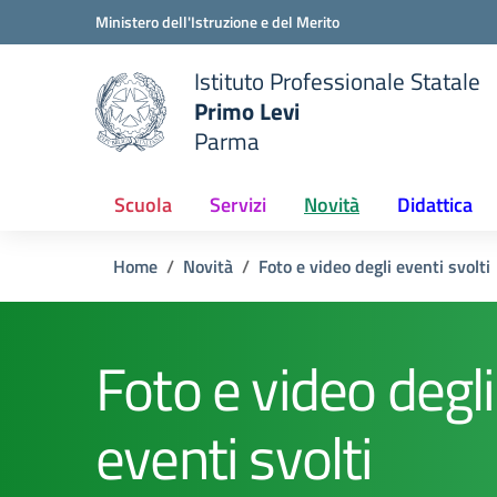
Vai ai contenuti
Vai al menu di navigazione
Vai al footer
Ministero dell'Istruzione e del Merito
Istituto Professionale Statale
Primo Levi
Parma
 della scuola
— Visita la pagina iniziale del
Scuola
Servizi
Novità
Didattica
Home
Novità
Foto e video degli eventi svolti
Foto e video degli
eventi svolti