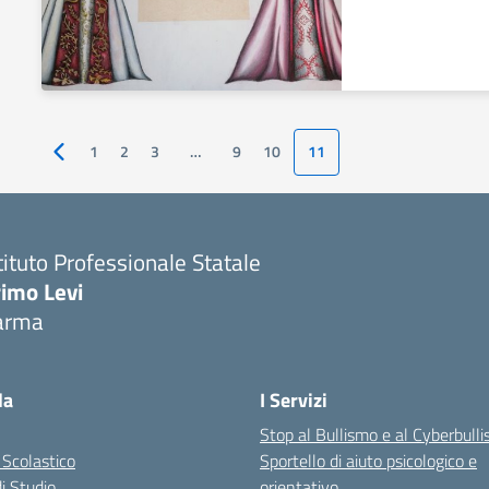
1
2
3
…
9
10
11
Pagina precedente
tituto Professionale Statale
rimo Levi
arma
la
I Servizi
Stop al Bullismo e al Cyberbull
 Scolastico
Sportello di aiuto psicologico e
di Studio
orientativo