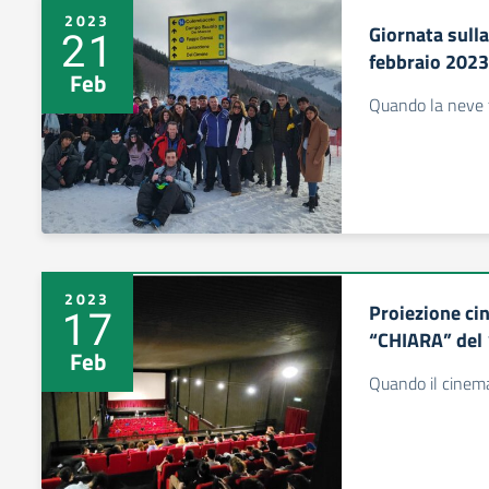
2023
Giornata sulla
21
febbraio 2023
Feb
Quando la neve 
2023
Proiezione ci
17
“CHIARA” del 
Feb
Quando il cinema