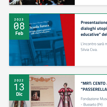
2023
Presentazion
08
dialoghi utopi
Feb
educative” de
L'incontro sarà 
Silvia Civa.
2022
“MRT: CENTO 
13
“PASSERELLA
Dic
Fondazione Museo
- Busseto (Pr)