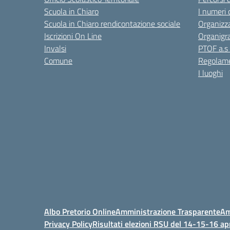
Scuola in Chiaro
I numeri 
Scuola in Chiaro rendicontazione sociale
Organizz
Iscrizioni On Line
Organig
Invalsi
PTOF a.s
Comune
Regolame
I luoghi
Albo Pretorio Online
Amministrazione Trasparente
Am
Privacy Policy
Risultati elezioni RSU del 14-15-16 ap