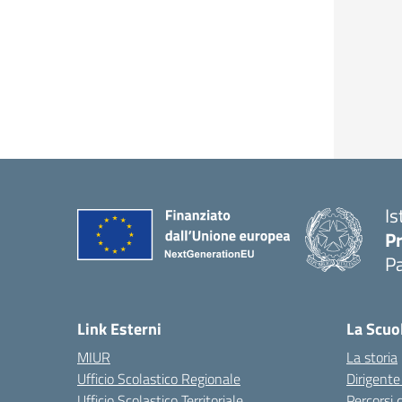
Is
P
P
Link Esterni
La Scuo
MIUR
La storia
Ufficio Scolastico Regionale
Dirigente
Ufficio Scolastico Territoriale
Percorsi 