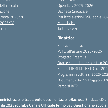
della scuola
Open Day 2025-2026
azione
Bacheca Sindacale
ramma 2025/26
Risultati elezioni RSU aprile 20
 2025/28
Modulistica
nti
Tutti i servizi
Didattica
Educazione Civica
PCTO all’estero 2025-2026
Progetto Erasmus
Orari e calendario scolastico 
Elenco LIBRI DI TESTO a.s. 20
Programmi svolti a.s. 2025-20
Documento del 15 Maggio 202
Percorsi IeFP
ministrazione traparente documentazione
Bacheca Sindacale
Dich
rile 2025
YouTube Canale Ufficiale Primo Levi
Questionario scuola 