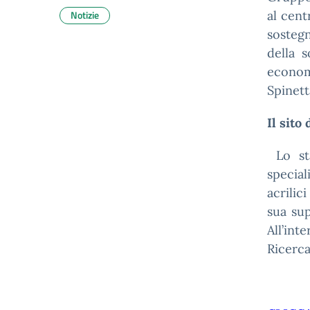
Notizie
al cent
sosteg
della 
economi
Spinett
Il sito
Lo st
special
acrilici
sua sup
All’in
Ricerc