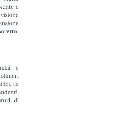
biente e
visione
ensione
Boretto,
ilia, è
polimeri
ilici. La
endenti.
tori di