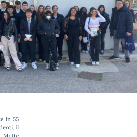
e in 55
enti, il
à. Mette