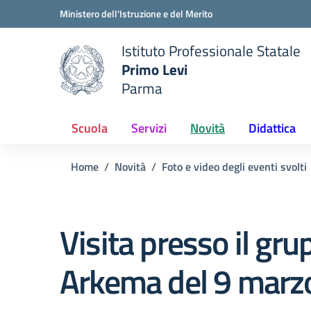
Vai ai contenuti
Vai al menu di navigazione
Vai al footer
Ministero dell'Istruzione e del Merito
Istituto Professionale Statale
Primo Levi
Parma
 della scuola
— Visita la pagina iniziale del
Scuola
Servizi
Novità
Didattica
Home
Novità
Foto e video degli eventi svolti
Visita presso il gru
Arkema del 9 marz