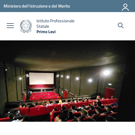
Vai ai contenuti
Vai al menu di navigazione
Vai al footer
Ministero dell'Istruzione e del Merito
Istituto Professionale
Statale
Primo Levi
— Visita la pagina iniziale della scuola