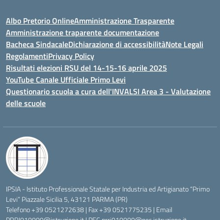
Albo Pretorio Online
Amministrazione Trasparente
Amministrazione traparente documentazione
Bacheca Sindacale
Dichiarazione di accessibilità
Note Legali
Regolamenti
Privacy Policy
Risultati elezioni RSU del 14-15-16 aprile 2025
YouTube Canale Ufficiale Primo Levi
Questionario scuola a cura dell'INVALSI Area 3 - Valutazione
delle scuole
IPSIA - Istituto Professionale Statale per Industria ed Artigianato “Primo
Levi” Piazzale Sicilia 5, 43121 PARMA (PR)
Telefono +39 0521272638 | Fax +39 0521775235 | Email
PRRI010009@istruzione.it
| PEC
prri010009@pec.istruzione.it