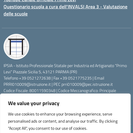
Questionario scuola a cura dell'INVALSI Area 3 - Valutazione
delle scuole
IPSIA - Istituto Professionale Statale per Industria ed Artigianato “Primo
Levi” Piazzale Sicilia 5, 43121 PARMA (PR)
Telefono +39 0521272638 | Fax +39 0521775235 | Email
PRRI010009@istruzione.it
| PEC
prri010009@pec.istruzione.it
Codice Fiscale: 80011590348 | Codice Meccanografico: Principale
PRRI010009, Serale PRRI01050P
We value your privacy
Codice Univoco di Fatturazione: UFW76E | Codice Ente Tesoreria:
0315072 | Codice IBAN: IT83K0623012700000074997045 | Conto
We use cookies to enhance your browsing experience, serve
Corrente Postale N.: 00222430
personalised ads or content, and analyse our traffic. By clicking
"Accept All", you consent to our use of cookies.
Idea e progetto di Designers Italia