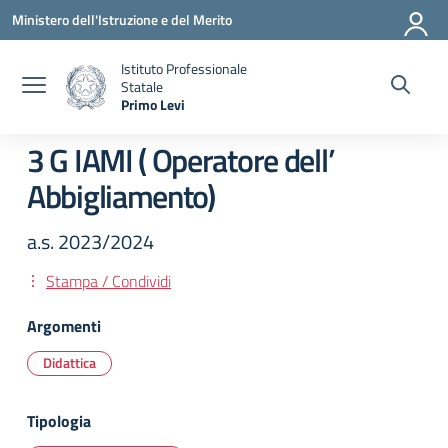
Vai ai contenuti
Vai al menu di navigazione
Vai al footer
Ministero dell'Istruzione e del Merito
Istituto Professionale
Statale
Primo Levi
— Visita la pagina iniziale della scuola
3 G IAMI ( Operatore dell’
Abbigliamento)
a.s. 2023/2024
Stampa / Condividi
Argomenti
Didattica
Tipologia