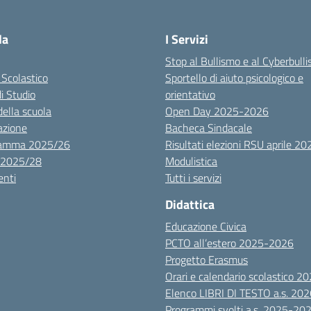
la
I Servizi
Stop al Bullismo e al Cyberbull
 Scolastico
Sportello di aiuto psicologico e
di Studio
orientativo
della scuola
Open Day 2025-2026
azione
Bacheca Sindacale
ramma 2025/26
Risultati elezioni RSU aprile 20
 2025/28
Modulistica
nti
Tutti i servizi
Didattica
Educazione Civica
PCTO all’estero 2025-2026
Progetto Erasmus
Orari e calendario scolastico 
Elenco LIBRI DI TESTO a.s. 20
Programmi svolti a.s. 2025-20