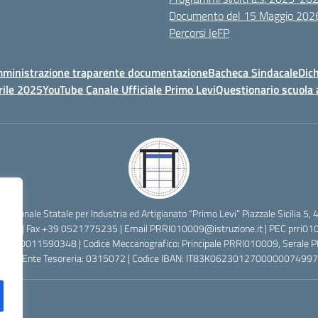
Documento del 15 Maggio 202
Percorsi IeFP
ministrazione traparente documentazione
Bacheca Sindacale
Dich
rile 2025
YouTube Canale Ufficiale Primo Levi
Questionario scuola 
ofessionale Statale per Industria ed Artigianato “Primo Levi” Piazzale Sicilia
2638 | Fax +39 0521775235 | Email
PRRI010009@istruzione.it
| PEC
prri01
cale: 80011590348 | Codice Meccanografico: Principale PRRI010009, Serale
 Codice Ente Tesoreria: 0315072 | Codice IBAN: IT83K0623012700000074997