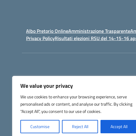
Albo Pretorio Online
Amministrazione Trasparente
Am
Privacy Policy
Risultati elezioni RSU del 14-15-16 ap
We value your privacy
IPSIA - Istituto Pr
We use cookies to enhance your browsing experience, serve
Telefono +39 052127
personalised ads or content, and analyse our traffic. By clicking
Codice Fis
Codice Univoco di Fatturazione: UFW76E |
"Accept All", you consent to our use of cookies.
Customise
Reject All
Accept All