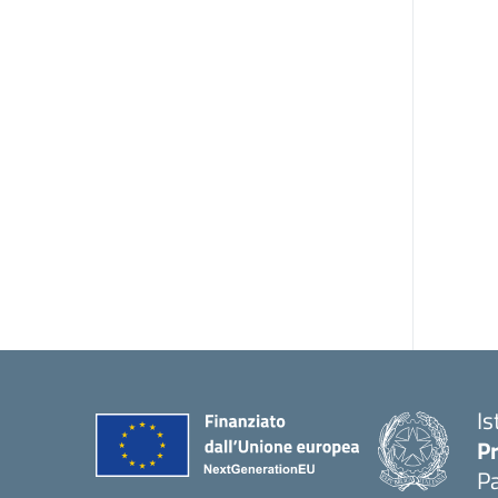
Is
P
P