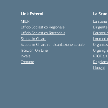
Link Esterni
La Scuo
MIUR
La storia
Ufficio Scolastico Regionale
Dirigente
Ufficio Scolastico Territoriale
Percorsi 
Scuola in Chiaro
I numeri 
Scuola in Chiaro rendicontazione sociale
Organizz
Iscrizioni On Line
Organig
Invalsi
PTOF a.s
Comune
Regolame
I luoghi