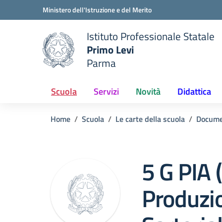
Vai ai contenuti
Vai al menu di navigazione
Vai al footer
Ministero dell'Istruzione e del Merito
Istituto Professionale Statale
Primo Levi
Parma
 della scuola
— Visita la pagina iniziale del
Scuola
Servizi
Novità
Didattica
Home
Scuola
Le carte della scuola
Docume
5 G PIA 
Produzio