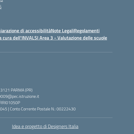
6
iarazione di accessibilità
Note Legali
Regolamenti
a cura dell'INVALSI Area 3 - Valutazione delle scuole
 5, 43121 PARMA (PR)
0009@pec.istruzione.it
 PRRI01050P
045 | Conto Corrente Postale N.: 00222430
Idea e progetto di Designers Italia