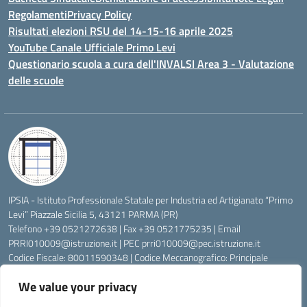
Regolamenti
Privacy Policy
Risultati elezioni RSU del 14-15-16 aprile 2025
YouTube Canale Ufficiale Primo Levi
Questionario scuola a cura dell'INVALSI Area 3 - Valutazione
delle scuole
IPSIA - Istituto Professionale Statale per Industria ed Artigianato “Primo
Levi” Piazzale Sicilia 5, 43121 PARMA (PR)
Telefono +39 0521272638 | Fax +39 0521775235 | Email
PRRI010009@istruzione.it
| PEC
prri010009@pec.istruzione.it
Codice Fiscale: 80011590348 | Codice Meccanografico: Principale
PRRI010009, Serale PRRI01050P
We value your privacy
Codice Univoco di Fatturazione: UFW76E | Codice Ente Tesoreria:
0315072 | Codice IBAN: IT83K0623012700000074997045 | Conto