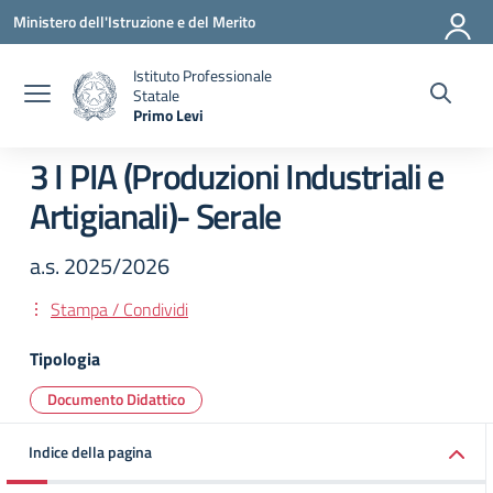
Vai ai contenuti
Vai al menu di navigazione
Vai al footer
Ministero dell'Istruzione e del Merito
Istituto Professionale
Statale
Primo Levi
— Visita la pagina iniziale della scuola
3 I PIA (Produzioni Industriali e
Artigianali)- Serale
a.s. 2025/2026
Stampa / Condividi
Tipologia
Documento Didattico
Indice della pagina