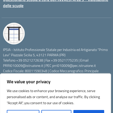
delle scuole
IPSIA - Istituto Professionale Statale per Industria ed Artigianato “Primo
Levi” Piazzale Sicilia 5, 43121 PARMA (PR)
Telefono +39 0521272638 | Fax +39 0521775235 | Email
PRRI010009@istruzione.it
| PEC
prri010009@pec.istruzione.it
Codice Fiscale: 80011590348 | Codice Meccanografico: Principale
PRRI010009, Serale PRRI01050P
We value your privacy
Codice Univoco di Fatturazione: UFW76E | Codice Ente Tesoreria:
0315072 | Codice IBAN: IT83K0623012700000074997045 | Conto
We use cookies to enhance your browsing experience, serve
Corrente Postale N.: 00222430
personalised ads or content, and analyse our traffic. By clicking
"Accept All", you consent to our use of cookies.
Idea e progetto di Designers Italia