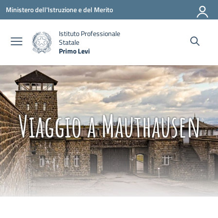
Vai ai contenuti
Vai al menu di navigazione
Vai al footer
Ministero dell'Istruzione e del Merito
Istituto Professionale
Statale
Primo Levi
— Visita la pagina iniziale della scuola