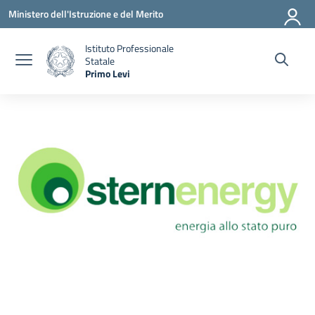
Vai ai contenuti
Vai al menu di navigazione
Vai al footer
Ministero dell'Istruzione e del Merito
Istituto Professionale
Statale
Primo Levi
— Visita la pagina iniziale della scuola