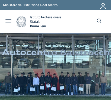
Vai ai contenuti
Vai al menu di navigazione
Vai al footer
Ministero dell'Istruzione e del Merito
Istituto Professionale
Statale
Primo Levi
— Visita la pagina iniziale della scuola