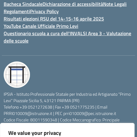
Bacheca Sindacale
Dichiarazione di accessibilità
Note Legali
Regolamenti
Privacy Policy
Risultati elezioni RSU del 14-15-16 aprile 2025
YouTube Canale Ufficiale Primo Levi
Questionario scuola a cura dell'INVALSI Area 3 - Valutazione
delle scuole
IPSIA - Istituto Professionale Statale per Industria ed Artigianato “Primo
Levi” Piazzale Sicilia 5, 43121 PARMA (PR)
Telefono +39 0521272638 | Fax +39 0521775235 | Email
PRRI010009@istruzione.it
| PEC
prri010009@pec.istruzione.it
Codice Fiscale: 80011590348 | Codice Meccanografico: Principale
PRRI010009, Serale PRRI01050P
We value your privacy
Codice Univoco di Fatturazione: UFW76E | Codice Ente Tesoreria: