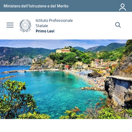
Vai ai contenuti
Vai al menu di navigazione
Vai al footer
Ministero dell'Istruzione e del Merito
Istituto Professionale
Statale
Primo Levi
— Visita la pagina iniziale della scuola