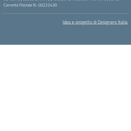
Corrente Postale N.: 00222430
Idea e progetto di Designers Italia