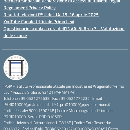
Bacheca Sindacale
Dichiarazione di accessibilità
Note Legali
Regolamenti
Privacy Policy
Risultati elezioni RSU del 14-15-16 aprile 2025
YouTube Canale Ufficiale Primo Levi
Questionario scuola a cura dell'INVALSI Area 3 - Valutazione
delle scuole
IPSIA - Istituto Professionale Statale per Industria ed Artigianato “Primo
Levi” Piazzale Sicilia 5, 43121 PARMA (PR)
Telefono +39 0521272638 | Fax +39 0521775235 | Email
PRRI010009@istruzione.it
| PEC
prri010009@pec.istruzione.it
Codice Fiscale: 80011590348 | Codice Meccanografico: Principale
PRRI010009, Serale PRRI01050P
Codice Univoco di Fatturazione: UFW76E | Codice Ente Tesoreria:
0315072 | Codice IBAN: IT83K0623012700000074997045 | Conto