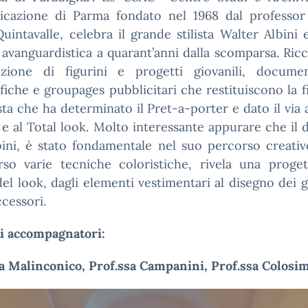
cazione di Parma fondato nel 1968 dal professor
uintavalle, celebra il grande stilista Walter Albini 
 avanguardistica a quarant’anni dalla scomparsa. Ric
ezione di figurini e progetti giovanili, documen
fiche e groupages pubblicitari che restituiscono la f
sta che ha determinato il Pret-a-porter e dato il via
y e al Total look. Molto interessante appurare che il 
bini, è stato fondamentale nel suo percorso creativ
erso varie tecniche coloristiche, rivela una proget
del look, dagli elementi vestimentari al disegno dei gi
ccessori.
i accompagnatori:
a Malinconico, Prof.ssa Campanini, Prof.ssa Colosim