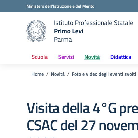
Vai ai contenuti
Vai al menu di navigazione
Vai al footer
Ministero dell'Istruzione e del Merito
Istituto Professionale Statale
Primo Levi
Parma
 della scuola
— Visita la pagina iniziale del
Scuola
Servizi
Novità
Didattica
Home
Novità
Foto e video degli eventi svolti
Visita della 4°G pr
CSAC del 27 nove