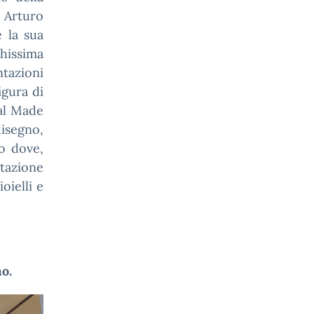
 Arturo
e la sua
chissima
tazioni
igura di
 al Made
disegno,
o dove,
tazione
oielli e
o.