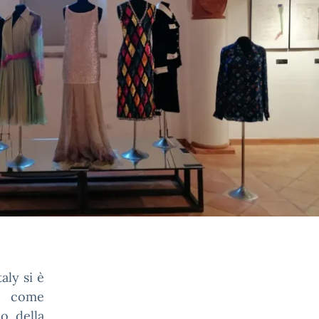
aly si è
he come
o della