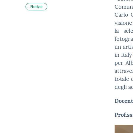
Notizie
Comuni
Carlo Q
visione
la sel
fotogra
un arti
in Ital
per Al
attrav
totale 
degli a
Docent
Prof.ss