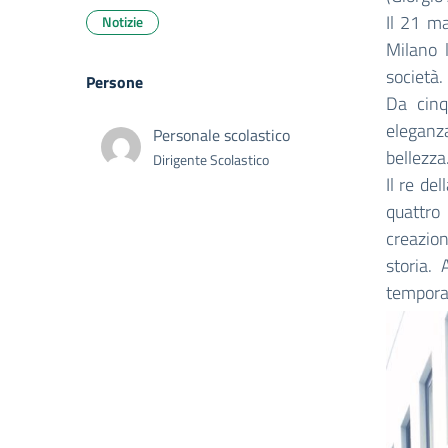
Il 21 ma
Notizie
Milano 
società.
Persone
Da cinq
eleganz
Personale scolastico
bellezza
Dirigente Scolastico
Il re de
quattro
creazion
storia. 
temporan