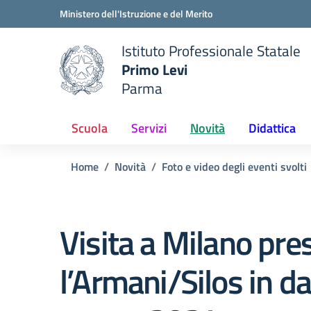
Vai ai contenuti
Vai al menu di navigazione
Vai al footer
Ministero dell'Istruzione e del Merito
Istituto Professionale Statale
Primo Levi
Parma
 della scuola
— Visita la pagina iniziale del
Scuola
Servizi
Novità
Didattica
Home
Novità
Foto e video degli eventi svolti
Visita a Milano pre
l’Armani/Silos in d