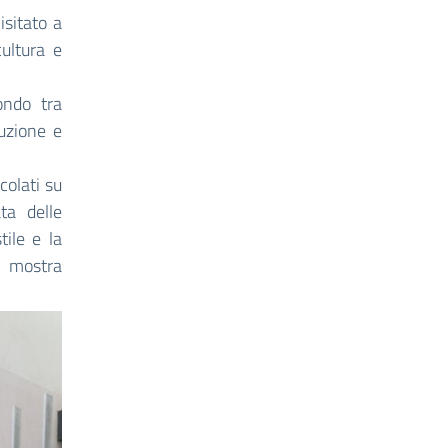
isitato a
ultura e
ondo tra
uzione e
colati su
ta delle
tile e la
na mostra