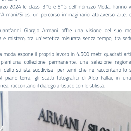
rzo 2024 le classi 3°G e 5°G dell’indirizzo Moda, hanno v
l’Armani/Silos, un percorso immaginario attraverso arte, c
uant’anni Giorgio Armani offre una visione del suo m
a e mistero, tra un’estetica misurata senza tempo, tra sed
.
lla moda espone il proprio lavoro in 4.500 metri quadrati arti
 piani:una collezione permanente, una selezione ragiona
i dello stilista suddivisa per temi che ne raccontano lo s
Al piano terra, gli scatti fotografici di Aldo Fallai, in u
ea, raccontano il dialogo artistico con lo stilista.