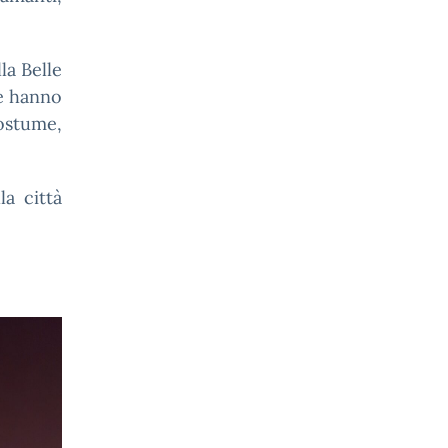
la Belle
he hanno
ostume,
la città