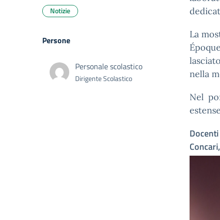
Notizie
dedicat
La most
Persone
Époque,
lascia
Personale scolastico
nella m
Dirigente Scolastico
Nel pom
estense
Docenti
Concari,