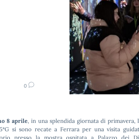
0
no 8 aprile
, in una splendida giornata di primavera, l
5ªG si sono recate a Ferrara per una visita guida
torio presso la mostra ospitata a Palazzo dei Di