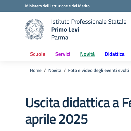
Vai ai contenuti
Vai al menu di navigazione
Vai al footer
Ministero dell'Istruzione e del Merito
Istituto Professionale Statale
Primo Levi
Parma
 della scuola
— Visita la pagina iniziale del
Scuola
Servizi
Novità
Didattica
Home
Novità
Foto e video degli eventi svolti
Uscita didattica a F
aprile 2025