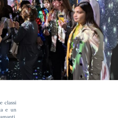
e classi
ta e un
amanti,