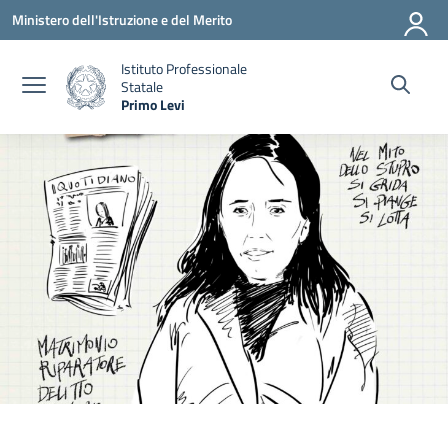
Vai ai contenuti
Vai al menu di navigazione
Vai al footer
Ministero dell'Istruzione e del Merito
Istituto Professionale
Statale
Primo Levi
— Visita la pagina iniziale della scuola