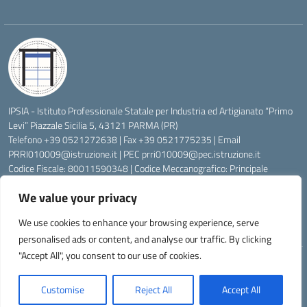
IPSIA - Istituto Professionale Statale per Industria ed Artigianato “Primo
Levi” Piazzale Sicilia 5, 43121 PARMA (PR)
Telefono +39 0521272638 | Fax +39 0521775235 | Email
PRRI010009@istruzione.it
| PEC
prri010009@pec.istruzione.it
Codice Fiscale: 80011590348 | Codice Meccanografico: Principale
PRRI010009, Serale PRRI01050P
We value your privacy
Codice Univoco di Fatturazione: UFW76E | Codice Ente Tesoreria:
0315072 | Codice IBAN: IT83K0623012700000074997045 | Conto
We use cookies to enhance your browsing experience, serve
Corrente Postale N.: 00222430
personalised ads or content, and analyse our traffic. By clicking
"Accept All", you consent to our use of cookies.
Idea e progetto di Designers Italia
Customise
Reject All
Accept All