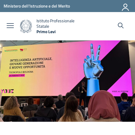
Vai ai contenuti
Vai al menu di navigazione
Vai al footer
Ministero dell'Istruzione e del Merito
Istituto Professionale
Statale
Primo Levi
— Visita la pagina iniziale della scuola