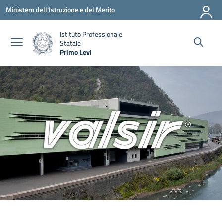
Vai ai contenuti
Vai al menu di navigazione
Vai al footer
Ministero dell'Istruzione e del Merito
Istituto Professionale
Statale
Primo Levi
— Visita la pagina iniziale della scuola