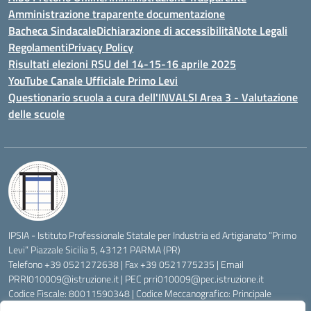
Amministrazione traparente documentazione
Bacheca Sindacale
Dichiarazione di accessibilità
Note Legali
Regolamenti
Privacy Policy
Risultati elezioni RSU del 14-15-16 aprile 2025
YouTube Canale Ufficiale Primo Levi
Questionario scuola a cura dell'INVALSI Area 3 - Valutazione
delle scuole
IPSIA - Istituto Professionale Statale per Industria ed Artigianato “Primo
Levi” Piazzale Sicilia 5, 43121 PARMA (PR)
Telefono +39 0521272638 | Fax +39 0521775235 | Email
PRRI010009@istruzione.it
| PEC
prri010009@pec.istruzione.it
Codice Fiscale: 80011590348 | Codice Meccanografico: Principale
PRRI010009, Serale PRRI01050P