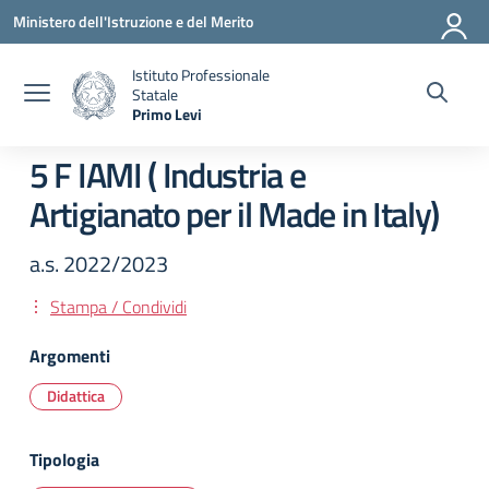
Vai ai contenuti
Vai al menu di navigazione
Vai al footer
Ministero dell'Istruzione e del Merito
Istituto Professionale
Statale
Primo Levi
— Visita la pagina iniziale della scuola
5 F IAMI ( Industria e
Artigianato per il Made in Italy)
a.s. 2022/2023
Stampa / Condividi
Argomenti
Didattica
Tipologia