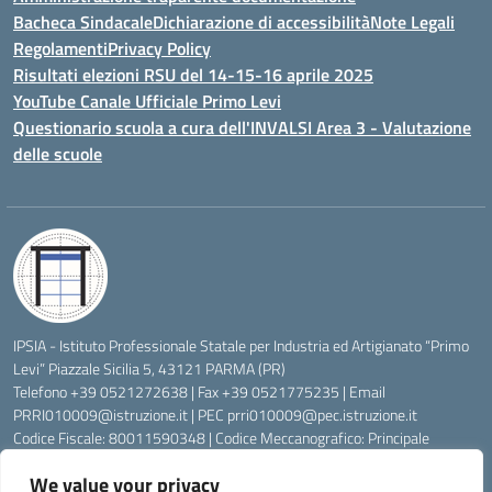
Bacheca Sindacale
Dichiarazione di accessibilità
Note Legali
Regolamenti
Privacy Policy
Risultati elezioni RSU del 14-15-16 aprile 2025
YouTube Canale Ufficiale Primo Levi
Questionario scuola a cura dell'INVALSI Area 3 - Valutazione
delle scuole
IPSIA - Istituto Professionale Statale per Industria ed Artigianato “Primo
Levi” Piazzale Sicilia 5, 43121 PARMA (PR)
Telefono +39 0521272638 | Fax +39 0521775235 | Email
PRRI010009@istruzione.it
| PEC
prri010009@pec.istruzione.it
Codice Fiscale: 80011590348 | Codice Meccanografico: Principale
PRRI010009, Serale PRRI01050P
We value your privacy
Codice Univoco di Fatturazione: UFW76E | Codice Ente Tesoreria: