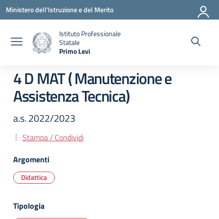
Vai ai contenuti
Vai al menu di navigazione
Vai al footer
Ministero dell'Istruzione e del Merito
Istituto Professionale
Statale
Primo Levi
— Visita la pagina iniziale della scuola
4 D MAT ( Manutenzione e
Assistenza Tecnica)
a.s. 2022/2023
Stampa / Condividi
Argomenti
Didattica
Tipologia