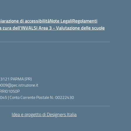
iarazione di accessibilità
Note Legali
Regolamenti
a cura dell'INVALSI Area 3 - Valutazione delle scuole
 5, 43121 PARMA (PR)
0009@pec.istruzione.it
 PRRI01050P
045 | Conto Corrente Postale N.: 00222430
Idea e progetto di Designers Italia