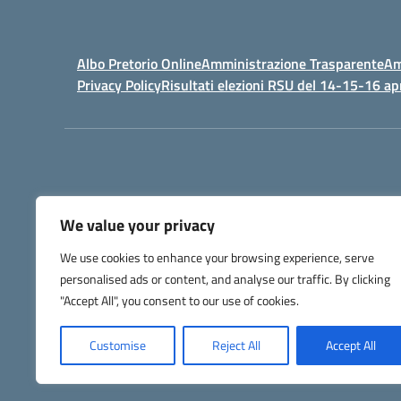
Albo Pretorio Online
Amministrazione Trasparente
Am
Privacy Policy
Risultati elezioni RSU del 14-15-16 ap
We value your privacy
IPSIA - Istituto Pr
We use cookies to enhance your browsing experience, serve
Telefono +39 052127
personalised ads or content, and analyse our traffic. By clicking
Codice Fis
Codice Univoco di Fatturazione: UFW76E |
"Accept All", you consent to our use of cookies.
Customise
Reject All
Accept All