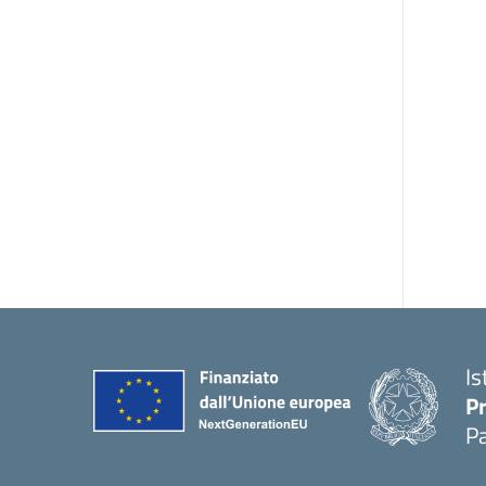
Is
P
P