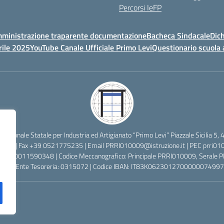
Percorsi IeFP
ministrazione traparente documentazione
Bacheca Sindacale
Dich
rile 2025
YouTube Canale Ufficiale Primo Levi
Questionario scuola 
ofessionale Statale per Industria ed Artigianato “Primo Levi” Piazzale Sicilia
2638 | Fax +39 0521775235 | Email
PRRI010009@istruzione.it
| PEC
prri01
cale: 80011590348 | Codice Meccanografico: Principale PRRI010009, Serale
 Codice Ente Tesoreria: 0315072 | Codice IBAN: IT83K0623012700000074997