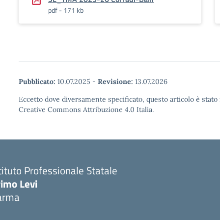
pdf - 171 kb
Pubblicato:
10.07.2025
-
Revisione:
13.07.2026
Eccetto dove diversamente specificato, questo articolo è stato 
Creative Commons Attribuzione 4.0 Italia.
tituto Professionale Statale
rimo Levi
arma