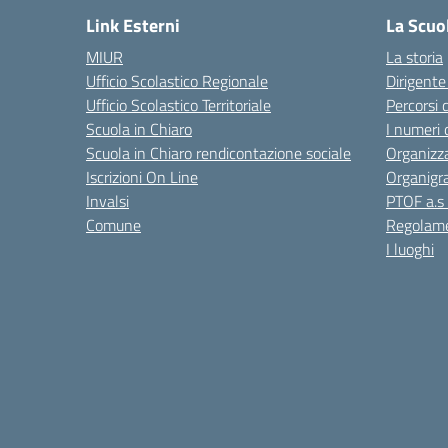
Link Esterni
La Scuo
MIUR
La storia
Ufficio Scolastico Regionale
Dirigente
Ufficio Scolastico Territoriale
Percorsi 
Scuola in Chiaro
I numeri 
Scuola in Chiaro rendicontazione sociale
Organizz
Iscrizioni On Line
Organig
Invalsi
PTOF a.s
Comune
Regolame
I luoghi