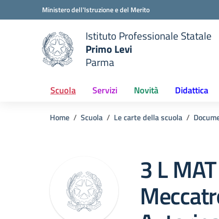
Vai ai contenuti
Vai al menu di navigazione
Vai al footer
Ministero dell'Istruzione e del Merito
Istituto Professionale Statale
Primo Levi
Parma
 della scuola
— Visita la pagina iniziale del
Scuola
Servizi
Novità
Didattica
Home
Scuola
Le carte della scuola
Docume
3 L MAT 
Meccatro