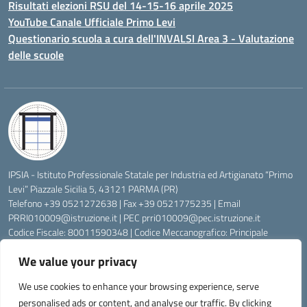
Risultati elezioni RSU del 14-15-16 aprile 2025
YouTube Canale Ufficiale Primo Levi
Questionario scuola a cura dell'INVALSI Area 3 - Valutazione
delle scuole
IPSIA - Istituto Professionale Statale per Industria ed Artigianato “Primo
Levi” Piazzale Sicilia 5, 43121 PARMA (PR)
Telefono +39 0521272638 | Fax +39 0521775235 | Email
PRRI010009@istruzione.it
| PEC
prri010009@pec.istruzione.it
Codice Fiscale: 80011590348 | Codice Meccanografico: Principale
PRRI010009, Serale PRRI01050P
We value your privacy
Codice Univoco di Fatturazione: UFW76E | Codice Ente Tesoreria:
0315072 | Codice IBAN: IT83K0623012700000074997045 | Conto
We use cookies to enhance your browsing experience, serve
Corrente Postale N.: 00222430
personalised ads or content, and analyse our traffic. By clicking