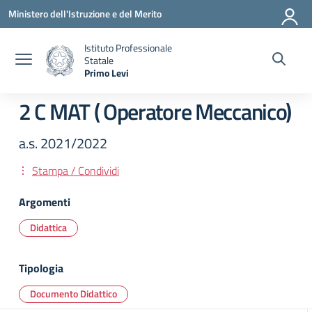
Vai ai contenuti
Vai al menu di navigazione
Vai al footer
Ministero dell'Istruzione e del Merito
Istituto Professionale
Statale
Primo Levi
— Visita la pagina iniziale della scuola
2 C MAT ( Operatore Meccanico)
a.s. 2021/2022
Stampa / Condividi
Argomenti
Didattica
Tipologia
Documento Didattico