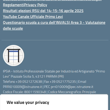
Regolamenti
Privacy Policy
Risultati elezioni RSU del 14-15-16 aprile 2025
YouTube Canale Ufficiale Primo Levi
Questionario scuola a cura dell'INVALSI Area 3 - Valutazione
delle scuole
IPSIA - Istituto Professionale Statale per Industria ed Artigianato “Primo
Levi” Piazzale Sicilia 5, 43121 PARMA (PR)
Telefono +39 0521272638 | Fax +39 0521775235 | Email
PRRI010009@istruzione.it
| PEC
prri010009@pec.istruzione.it
Codice Fiscale: 80011590348 | Codice Meccanografico: Principale
PRRI010009, Serale PRRI01050P
We value your privacy
Codice Univoco di Fatturazione: UFW76E | Codice Ente Tesoreria:
0315072 | Codice IBAN: IT83K0623012700000074997045 | Conto