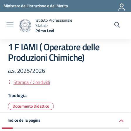
Vai ai contenuti
Vai al menu di navigazione
Vai al footer
Ministero dell'Istruzione e del Merito
Istituto Professionale
Statale
Primo Levi
— Visita la pagina iniziale della scuola
1 F IAMI ( Operatore delle
Produzioni Chimiche)
a.s. 2025/2026
Stampa / Condividi
Tipologia
Documento Didattico
Indice della pagina