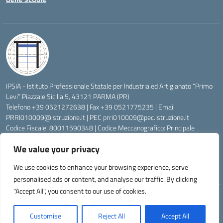
IPSIA - Istituto Professionale Statale per Industria ed Artigianato “Primo
Levi” Piazzale Sicilia 5, 43121 PARMA (PR)
Telefono +39 0521272638 | Fax +39 0521775235 | Email
PRRI010009@istruzione.it
| PEC
prri010009@pec.istruzione.it
Codice Fiscale: 80011590348 | Codice Meccanografico: Principale
PRRI010009, Serale PRRI01050P
We value your privacy
Codice Univoco di Fatturazione: UFW76E | Codice Ente Tesoreria:
0315072 | Codice IBAN: IT83K0623012700000074997045 | Conto
We use cookies to enhance your browsing experience, serve
Corrente Postale N.: 00222430
personalised ads or content, and analyse our traffic. By clicking
"Accept All", you consent to our use of cookies.
Idea e progetto di Designers Italia
Customise
Reject All
Accept All