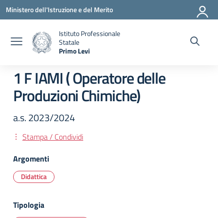
Vai ai contenuti
Vai al menu di navigazione
Vai al footer
Ministero dell'Istruzione e del Merito
Istituto Professionale
Statale
Primo Levi
— Visita la pagina iniziale della scuola
1 F IAMI ( Operatore delle
Produzioni Chimiche)
a.s. 2023/2024
Stampa / Condividi
Argomenti
Didattica
Tipologia