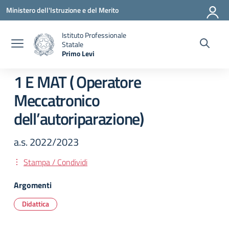
Vai ai contenuti
Vai al menu di navigazione
Vai al footer
Ministero dell'Istruzione e del Merito
Istituto Professionale
Statale
Primo Levi
— Visita la pagina iniziale della scuola
1 E MAT ( Operatore
Meccatronico
dell’autoriparazione)
a.s. 2022/2023
Stampa / Condividi
Argomenti
Didattica