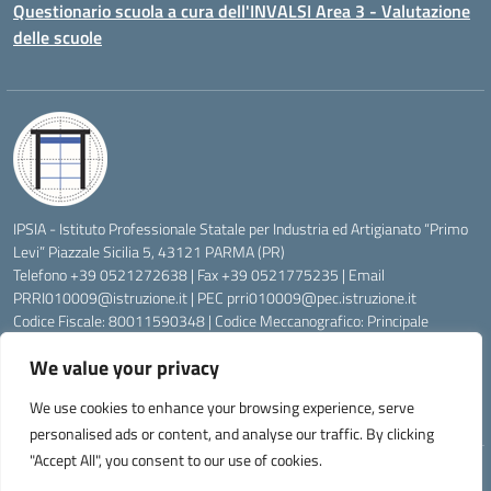
Questionario scuola a cura dell'INVALSI Area 3 - Valutazione
delle scuole
IPSIA - Istituto Professionale Statale per Industria ed Artigianato “Primo
Levi” Piazzale Sicilia 5, 43121 PARMA (PR)
Telefono +39 0521272638 | Fax +39 0521775235 | Email
PRRI010009@istruzione.it
| PEC
prri010009@pec.istruzione.it
Codice Fiscale: 80011590348 | Codice Meccanografico: Principale
PRRI010009, Serale PRRI01050P
We value your privacy
Codice Univoco di Fatturazione: UFW76E | Codice Ente Tesoreria:
0315072 | Codice IBAN: IT83K0623012700000074997045 | Conto
We use cookies to enhance your browsing experience, serve
Corrente Postale N.: 00222430
personalised ads or content, and analyse our traffic. By clicking
"Accept All", you consent to our use of cookies.
Idea e progetto di Designers Italia