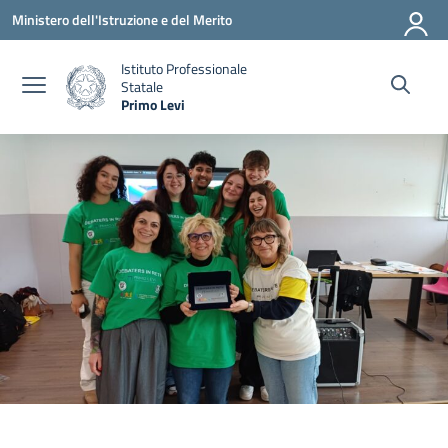
Vai ai contenuti
Vai al menu di navigazione
Vai al footer
Ministero dell'Istruzione e del Merito
Istituto Professionale
Statale
Primo Levi
— Visita la pagina iniziale della scuola