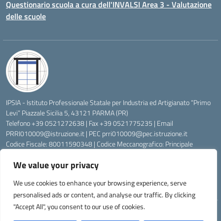
Questionario scuola a cura dell'INVALSI Area 3 - Valutazione
delle scuole
IPSIA - Istituto Professionale Statale per Industria ed Artigianato “Primo
Levi” Piazzale Sicilia 5, 43121 PARMA (PR)
Telefono +39 0521272638 | Fax +39 0521775235 | Email
PRRI010009@istruzione.it
| PEC
prri010009@pec.istruzione.it
Codice Fiscale: 80011590348 | Codice Meccanografico: Principale
PRRI010009, Serale PRRI01050P
We value your privacy
Codice Univoco di Fatturazione: UFW76E | Codice Ente Tesoreria:
0315072 | Codice IBAN: IT83K0623012700000074997045 | Conto
We use cookies to enhance your browsing experience, serve
Corrente Postale N.: 00222430
personalised ads or content, and analyse our traffic. By clicking
"Accept All", you consent to our use of cookies.
Idea e progetto di Designers Italia