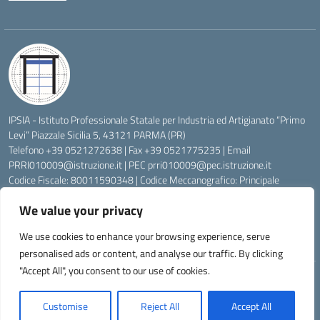
IPSIA - Istituto Professionale Statale per Industria ed Artigianato “Primo
Levi” Piazzale Sicilia 5, 43121 PARMA (PR)
Telefono +39 0521272638 | Fax +39 0521775235 | Email
PRRI010009@istruzione.it
| PEC
prri010009@pec.istruzione.it
Codice Fiscale: 80011590348 | Codice Meccanografico: Principale
PRRI010009, Serale PRRI01050P
We value your privacy
Codice Univoco di Fatturazione: UFW76E | Codice Ente Tesoreria:
0315072 | Codice IBAN: IT83K0623012700000074997045 | Conto
We use cookies to enhance your browsing experience, serve
Corrente Postale N.: 00222430
personalised ads or content, and analyse our traffic. By clicking
"Accept All", you consent to our use of cookies.
Idea e progetto di Designers Italia
Customise
Reject All
Accept All