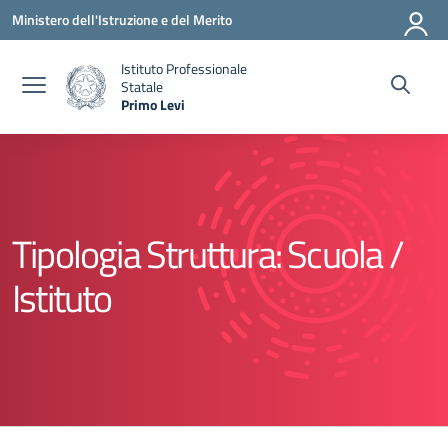
Vai ai contenuti
Vai al menu di navigazione
Vai al footer
Ministero dell'Istruzione e del Merito
Istituto Professionale
Statale
Primo Levi
— Visita la pagina iniziale della scuola
Tipologia Struttura:
Scuola /
Istituto