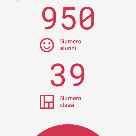
950
Numero
alunni
39
Numero
classi