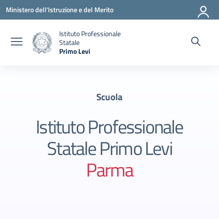
Vai ai contenuti
Vai al menu di navigazione
Vai al footer
Ministero dell'Istruzione e del Merito
Istituto Professionale
Statale
Primo Levi
— Visita la pagina iniziale della scuola
Scuola
Istituto Professionale
Statale Primo Levi
Parma