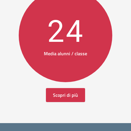
24
Media alunni / classe
Scopri di più