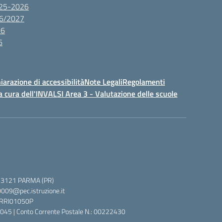
2025-2026
26/2027
26
6
iarazione di accessibilità
Note Legali
Regolamenti
a cura dell'INVALSI Area 3 - Valutazione delle scuole
 5, 43121 PARMA (PR)
0009@pec.istruzione.it
 PRRI01050P
045 | Conto Corrente Postale N.: 00222430