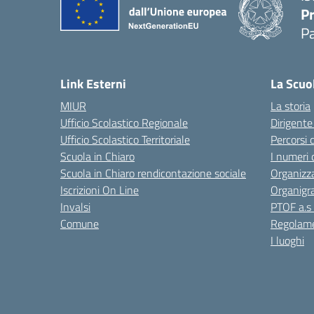
P
P
Link Esterni
La Scuo
MIUR
La storia
Ufficio Scolastico Regionale
Dirigente
Ufficio Scolastico Territoriale
Percorsi 
Scuola in Chiaro
I numeri 
Scuola in Chiaro rendicontazione sociale
Organizz
Iscrizioni On Line
Organig
Invalsi
PTOF a.s
Comune
Regolame
I luoghi