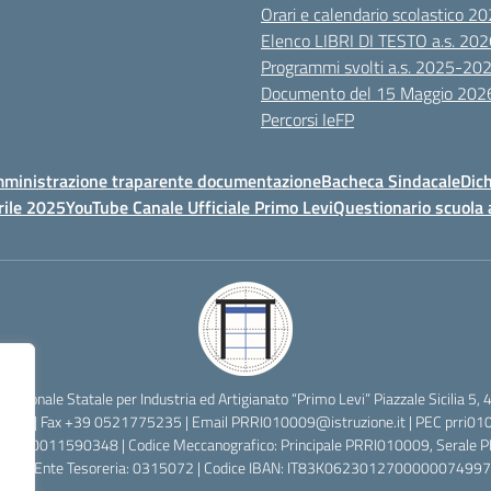
Orari e calendario scolastico 
Elenco LIBRI DI TESTO a.s. 20
Programmi svolti a.s. 2025-20
Documento del 15 Maggio 202
Percorsi IeFP
ministrazione traparente documentazione
Bacheca Sindacale
Dich
rile 2025
YouTube Canale Ufficiale Primo Levi
Questionario scuola 
ofessionale Statale per Industria ed Artigianato “Primo Levi” Piazzale Sicilia
2638 | Fax +39 0521775235 | Email
PRRI010009@istruzione.it
| PEC
prri01
cale: 80011590348 | Codice Meccanografico: Principale PRRI010009, Serale
 Codice Ente Tesoreria: 0315072 | Codice IBAN: IT83K0623012700000074997