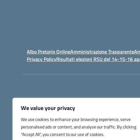
Albo Pretorio Online
Amministrazione Trasparente
Am
Privacy Policy
Risultati elezioni RSU del 14-15-16 ap
We value your privacy
IPSIA - Istituto Pr
We use cookies to enhance your browsing experience, serve
Telefono +39 052127
personalised ads or content, and analyse our traffic. By clicking
Codice Fis
Codice Univoco di Fatturazione: UFW76E |
"Accept All", you consent to our use of cookies.