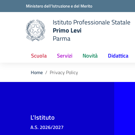
Vai ai contenuti
Vai al menu di navigazione
Vai al footer
Ministero dell'Istruzione e del Merito
Istituto Professionale Statale
Primo Levi
Parma
 della scuola
— Visita la pagina iniziale del
Scuola
Servizi
Novità
Didattica
Home
Privacy Policy
L'Istituto
A.S. 2026/2027