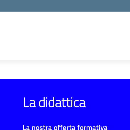
la scuola
La didattica
La nostra offerta formativa