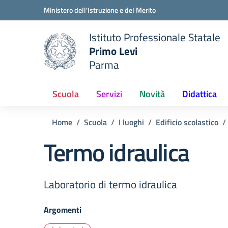
Vai ai contenuti
Vai al menu di navigazione
Vai al footer
Ministero dell'Istruzione e del Merito
Istituto Professionale Statale
Primo Levi
Parma
 della scuola
— Visita la pagina iniziale del
Scuola
Servizi
Novità
Didattica
Home
Scuola
I luoghi
Edificio scolastico
Termo idraulica
Laboratorio di termo idraulica
Argomenti