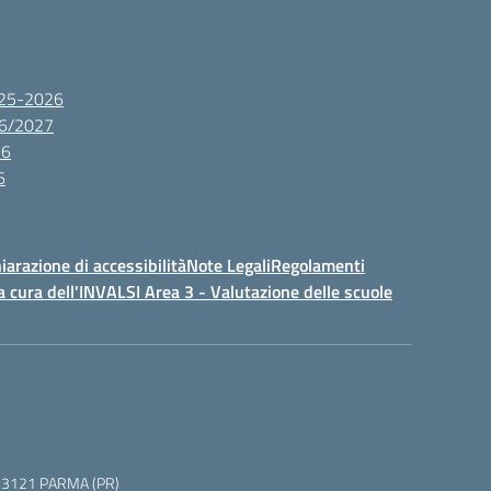
2025-2026
26/2027
26
6
iarazione di accessibilità
Note Legali
Regolamenti
a cura dell'INVALSI Area 3 - Valutazione delle scuole
 5, 43121 PARMA (PR)