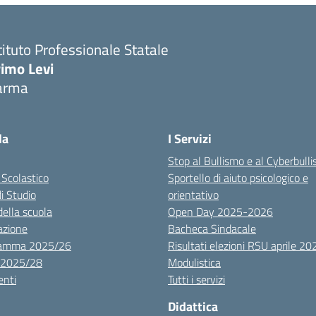
tituto Professionale Statale
rimo Levi
arma
la
I Servizi
Stop al Bullismo e al Cyberbull
 Scolastico
Sportello di aiuto psicologico e
di Studio
orientativo
della scuola
Open Day 2025-2026
azione
Bacheca Sindacale
ramma 2025/26
Risultati elezioni RSU aprile 20
 2025/28
Modulistica
nti
Tutti i servizi
Didattica