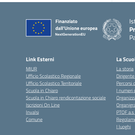
Is
P
P
Link Esterni
La Scuo
MIUR
La storia
Ufficio Scolastico Regionale
Dirigente
Ufficio Scolastico Territoriale
Percorsi 
Scuola in Chiaro
I numeri 
Scuola in Chiaro rendicontazione sociale
Organizz
Iscrizioni On Line
Organig
Invalsi
PTOF a.s
Comune
Regolame
I luoghi