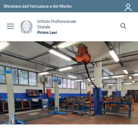
Vai ai contenuti
Vai al menu di navigazione
Vai al footer
Ministero dell'Istruzione e del Merito
Istituto Professionale
Statale
Primo Levi
— Visita la pagina iniziale della scuola