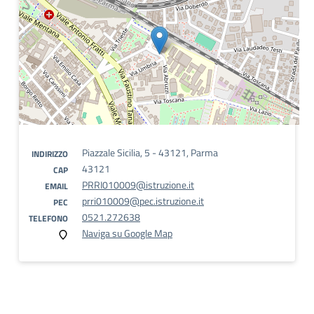
Piazzale Sicilia, 5 - 43121, Parma
INDIRIZZO
43121
CAP
PRRI010009@istruzione.it
EMAIL
prri010009@pec.istruzione.it
PEC
0521.272638
TELEFONO
Naviga su Google Map