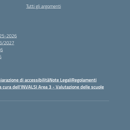
Tutti gli argomenti
2025-2026
26/2027
26
6
iarazione di accessibilità
Note Legali
Regolamenti
a cura dell'INVALSI Area 3 - Valutazione delle scuole