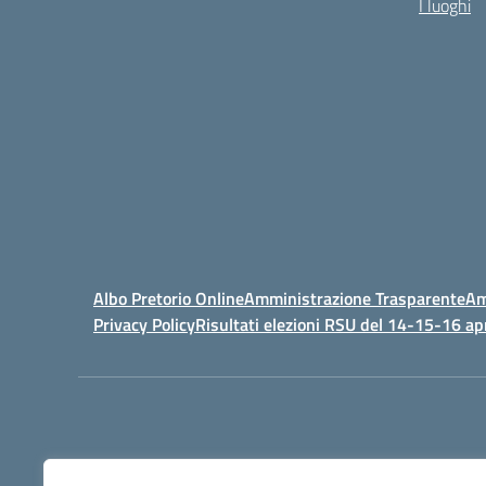
I luoghi
Albo Pretorio Online
Amministrazione Trasparente
Am
Privacy Policy
Risultati elezioni RSU del 14-15-16 ap