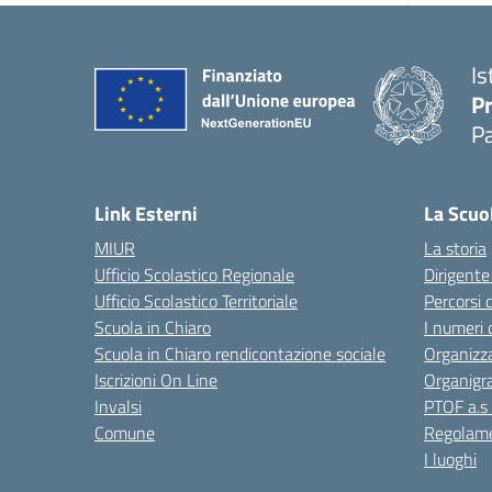
Is
P
P
Link Esterni
La Scuo
MIUR
La storia
Ufficio Scolastico Regionale
Dirigente
Ufficio Scolastico Territoriale
Percorsi 
Scuola in Chiaro
I numeri 
Scuola in Chiaro rendicontazione sociale
Organizz
Iscrizioni On Line
Organig
Invalsi
PTOF a.s
Comune
Regolame
I luoghi