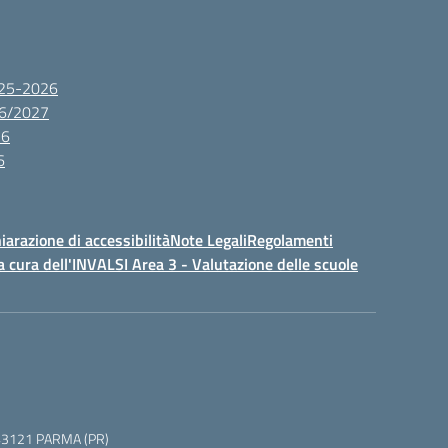
2025-2026
26/2027
26
6
iarazione di accessibilità
Note Legali
Regolamenti
a cura dell'INVALSI Area 3 - Valutazione delle scuole
 5, 43121 PARMA (PR)