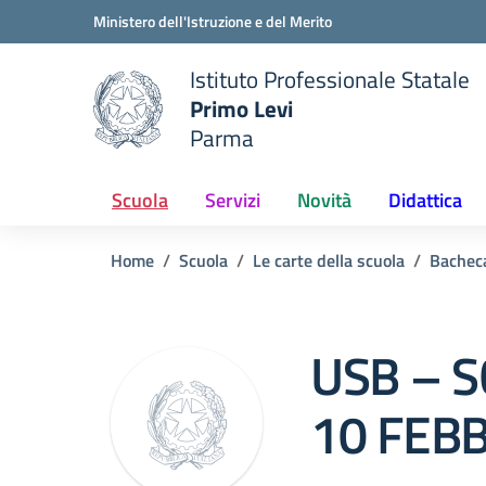
Vai ai contenuti
Vai al menu di navigazione
Vai al footer
Ministero dell'Istruzione e del Merito
Istituto Professionale Statale
Primo Levi
Parma
 della scuola
— Visita la pagina iniziale del
Scuola
Servizi
Novità
Didattica
Home
Scuola
Le carte della scuola
Bachec
USB – 
10 FEB