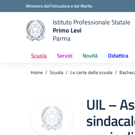
Vai ai contenuti
Vai al menu di navigazione
Vai al footer
Ministero dell'Istruzione e del Merito
Istituto Professionale Statale
Primo Levi
Parma
 della scuola
— Visita la pagina iniziale del
Scuola
Servizi
Novità
Didattica
Home
Scuola
Le carte della scuola
Bachec
UIL – A
sindacal