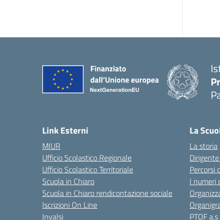
Is
P
P
Link Esterni
La Scuo
MIUR
La storia
Ufficio Scolastico Regionale
Dirigente
Ufficio Scolastico Territoriale
Percorsi 
Scuola in Chiaro
I numeri 
Scuola in Chiaro rendicontazione sociale
Organizz
Iscrizioni On Line
Organig
Invalsi
PTOF a.s