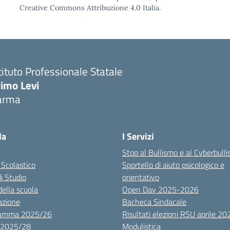
Creative Commons Attribuzione 4.0 Italia.
tituto Professionale Statale
rimo Levi
arma
la
I Servizi
Stop al Bullismo e al Cyberbull
 Scolastico
Sportello di aiuto psicologico e
di Studio
orientativo
della scuola
Open Day 2025-2026
azione
Bacheca Sindacale
ramma 2025/26
Risultati elezioni RSU aprile 20
 2025/28
Modulistica