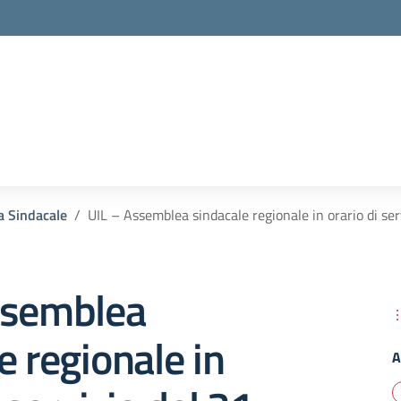
la scuola
a Sindacale
UIL – Assemblea sindacale regionale in orario di se
ssemblea
e regionale in
A